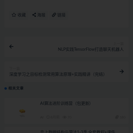
收藏
海报
链接
上一篇
NLP实践TensorFlow打造聊天机器人
下一篇
深度学习之目标检测常用算法原理+实践精讲（完结）
相关文章
AI算法进阶训练营（包更新）
AI
8月前
70
180
恋上数据结构与算法1-3季 全套教程+课件