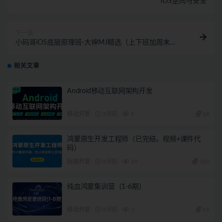
IOS逆向与安全
下一篇
小码哥iOS底层原理班-大神MJ精选（上下班加周末
班）|完结无秘
相关文章
Android移动互联网架构开发
移动开发
5月前
9
68
鸿蒙原生开发工程师（已完结，视频+课件代
码）
后端开发
9月前
29
160
纯血鸿蒙集训营（1-6期）
移动开发
9月前
3
69