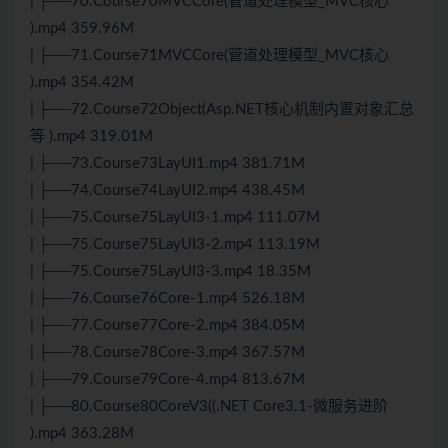
| ├──70.Course70MVCCore(管道处理模型_MVC核心
).mp4 359.96M
| ├──71.Course71MVCCore(管道处理模型_MVC核心
).mp4 354.42M
| ├──72.Course72Object(Asp.NET核心机制内置对象汇总
等 ).mp4 319.01M
| ├──73.Course73LayUI1.mp4 381.71M
| ├──74.Course74LayUI2.mp4 438.45M
| ├──75.Course75LayUI3-1.mp4 111.07M
| ├──75.Course75LayUI3-2.mp4 113.19M
| ├──75.Course75LayUI3-3.mp4 18.35M
| ├──76.Course76Core-1.mp4 526.18M
| ├──77.Course77Core-2.mp4 384.05M
| ├──78.Course78Core-3.mp4 367.57M
| ├──79.Course79Core-4.mp4 813.67M
| ├──80.Course80CoreV3((.NET Core3.1-微服务进阶
).mp4 363.28M