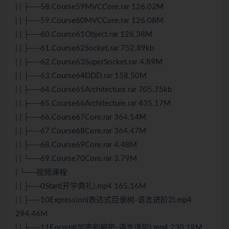
| | ├──58.Course59MVCCore.rar 126.02M
| | ├──59.Course60MVCCore.rar 126.08M
| | ├──60.Course61Object.rar 126.38M
| | ├──61.Course62Socket.rar 752.89kb
| | ├──62.Course63SuperSocket.rar 4.89M
| | ├──63.Course64DDD.rar 158.50M
| | ├──64.Course65Architecture.rar 705.75kb
| | ├──65.Course66Architecture.rar 435.17M
| | ├──66.Course67Core.rar 364.14M
| | ├──67.Course68Core.rar 364.47M
| | ├──68.Course69Core.rar 4.48M
| | └──69.Course70Core.rar 3.79M
| └──视频课程
| | ├──0Start(开学典礼).mp4 165.16M
| | ├──10Expression(表达式目录树-语言进阶2).mp4
294.46M
| | ├──11Encrypt(加密和解密-语言进阶).mp4 230.18M