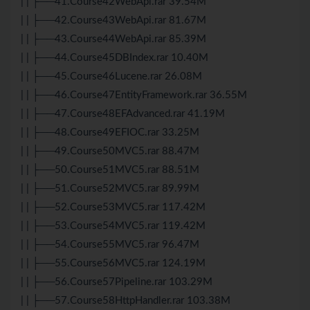
| | ├──41.Course42WebApi.rar 39.54M
| | ├──42.Course43WebApi.rar 81.67M
| | ├──43.Course44WebApi.rar 85.39M
| | ├──44.Course45DBIndex.rar 10.40M
| | ├──45.Course46Lucene.rar 26.08M
| | ├──46.Course47EntityFramework.rar 36.55M
| | ├──47.Course48EFAdvanced.rar 41.19M
| | ├──48.Course49EFIOC.rar 33.25M
| | ├──49.Course50MVC5.rar 88.47M
| | ├──50.Course51MVC5.rar 88.51M
| | ├──51.Course52MVC5.rar 89.99M
| | ├──52.Course53MVC5.rar 117.42M
| | ├──53.Course54MVC5.rar 119.42M
| | ├──54.Course55MVC5.rar 96.47M
| | ├──55.Course56MVC5.rar 124.19M
| | ├──56.Course57Pipeline.rar 103.29M
| | ├──57.Course58HttpHandler.rar 103.38M