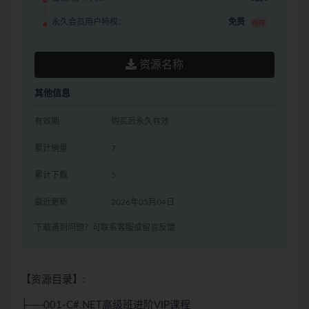
永久会员用户特权：
免费
推荐
资源名称
其他信息
有效期
购买后永久有效
累计销量
7
累计下载
5
最近更新
2026年05月04日
下载遇到问题？可联系客服或留言反馈
【资源目录】:
├──001-C#.NET高级班进阶VIP课程