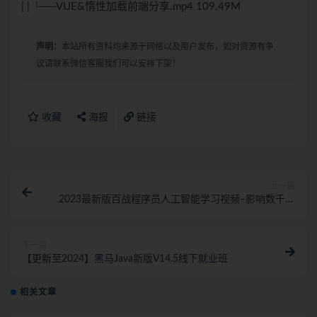
| | └──VUE&惰性加载前端分享.mp4 109.49M
声明：
本站所有资料均来源于网络以及用户发布，如对资源有争
议请联系微信客服我们可以安排下架！
收藏
海报
链接
上一篇
2023最新版百战程序员人工智能学习视频–影响数千万
IT学员
下一篇
【更新至2024】黑马Java新版V14.5线下就业班
相关文章