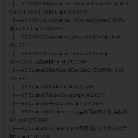
| ├──81.20190808Advanced12Course81CoreV3-2((.NET
Core3.1-Core3.1进阶 ).mp4 396.07M
| ├──82.20190813Advanced12Course82Core-5(权限认
证core2.2 ).mp4 333.09M
| ├──83.20190814Advaned12Course83DevOps.mp4
200.99M
| ├──84.20190815Advaned12Course84DevOps-
2(DevOps2-实战架构 ).mp4 191.19M
| ├──85.Course85DevOps-3(DevOps3-实战架构 ).mp4
193.49M
| ├──86.Course86Socket.mp4 168.62M
| ├──87.Course87SuperSocket.mp4 382.86M
| ├──88.Course88WebSocket.mp4 354.38M
| ├──89.Course89Architecture(大型网站架构演化-实战架
构 ).mp4 277.31M
| ├──90.Course90Architecture(大型网站架构演化-实战架
构2 ).mp4 193.53M