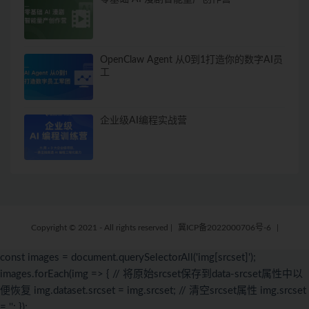
OpenClaw Agent 从0到1打造你的数字AI员
工
企业级AI编程实战营
Copyright © 2021 - All rights reserved
|
冀ICP备2022000706号-6
|
const images = document.querySelectorAll('img[srcset]');
images.forEach(img => { // 将原始srcset保存到data-srcset属性中以
便恢复 img.dataset.srcset = img.srcset; // 清空srcset属性 img.srcset
= ''; });