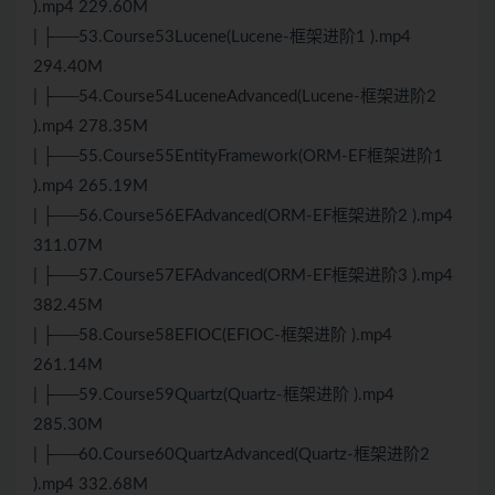
).mp4 229.60M
| ├──53.Course53Lucene(Lucene-框架进阶1 ).mp4
294.40M
| ├──54.Course54LuceneAdvanced(Lucene-框架进阶2
).mp4 278.35M
| ├──55.Course55EntityFramework(ORM-EF框架进阶1
).mp4 265.19M
| ├──56.Course56EFAdvanced(ORM-EF框架进阶2 ).mp4
311.07M
| ├──57.Course57EFAdvanced(ORM-EF框架进阶3 ).mp4
382.45M
| ├──58.Course58EFIOC(EFIOC-框架进阶 ).mp4
261.14M
| ├──59.Course59Quartz(Quartz-框架进阶 ).mp4
285.30M
| ├──60.Course60QuartzAdvanced(Quartz-框架进阶2
).mp4 332.68M