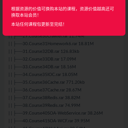
| | ├──25.Course25DesignPattern.rar 899.64kb
根据资源的价值可换购本站的课程，资源价值越高还可
| | ├──26.Course26AOP.rar 9.71M
换取本站会员！
| | ├──27.Course28Crawler.rar 11.65M
本站任何课程包更新至完结！
| | ├──28.Course29Crawler.rar 11.72M
| | ├──29.Course30Crawler.rar 11.74M
| | ├──30.Course31Homework6.rar 18.81M
| | ├──31.Course32DB.rar 126.83kb
| | ├──32.Course33DB.rar 17.09M
| | ├──33.Course34DB.rar 18.16M
| | ├──34.Course35IOC.rar 18.05M
| | ├──35.Course36Cache.rar 771.20kb
| | ├──36.Course37Cache.rar 28.67M
| | ├──37.Course38Redis.rar 38.82M
| | ├──38.Course39Redis.rar 74.99M
| | ├──39.Course40SOA-WebService.rar 38.26M
| | ├──40.Course41SOA-WCF.rar 39.95M