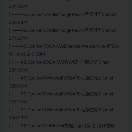
304.16M
| ├──45.Course45Redis(NoSql-Redis-框架进阶2 ).mp4
300.28M
| ├──46.Course46Redis(NoSql-Redis-框架进阶3 ).mp4
279.27M
| ├──47.Course47SOA-WebServcie(WebService-框架进
阶 ).mp4 240.90M
| ├──48.Course48SOA-WCF(WCF-框架进阶 ).mp4
289.56M
| ├──49.Course49WebApi(WebAPi-框架进阶1 ).mp4
320.06M
| ├──50.Course50WebApi(WebAPi-框架进阶2 ).mp4
397.76M
| ├──51.Course51WebApi(WebAPi-框架进阶3 ).mp4
340.03M
| ├──52.Course52DBIndex(数据库索引优化-设计进阶