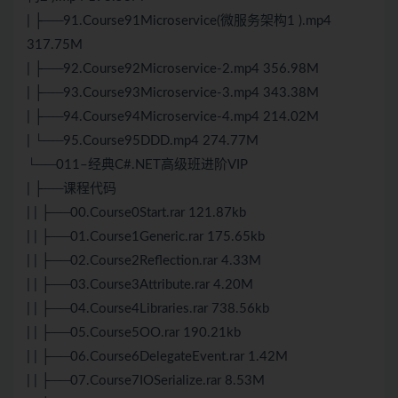
| ├──91.Course91Microservice(微服务架构1 ).mp4
317.75M
| ├──92.Course92Microservice-2.mp4 356.98M
| ├──93.Course93Microservice-3.mp4 343.38M
| ├──94.Course94Microservice-4.mp4 214.02M
| └──95.Course95DDD.mp4 274.77M
└──011–经典C#.NET高级班进阶VIP
| ├──课程代码
| | ├──00.Course0Start.rar 121.87kb
| | ├──01.Course1Generic.rar 175.65kb
| | ├──02.Course2Reflection.rar 4.33M
| | ├──03.Course3Attribute.rar 4.20M
| | ├──04.Course4Libraries.rar 738.56kb
| | ├──05.Course5OO.rar 190.21kb
| | ├──06.Course6DelegateEvent.rar 1.42M
| | ├──07.Course7IOSerialize.rar 8.53M