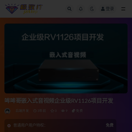
登录
全部
哞哞哥嵌入式音视频企业级RV1126项目开发
后端开发
3年前
0
9
免费
普通用户用户特权：
免费