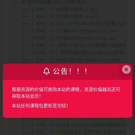
├── 第5章全方位掌握webpack高阶用法/

│   ├── [ 98M]  5-10构建SSR应用-1.mp4

│   ├── [ 80M]  5-11构建SSR应用-2.mp4

│   ├── [ 68M]  5-12eslint在webpack中如何配置.mp4

│   ├── [ 55M]  5-13了解modulefederation.mp4

│   ├── [150M]  5-14了解modulefederation.mp4

│   ├── [ 68M]  5-1使用autoprefixer兼容各个浏览器样式属性
│   ├── [155M]  5-2 实现移动端适配之rem及px自动转化rem.mp
│   ├── [ 87M]  5-3如何正确的做CodeSpliting.mp4

│   ├── 5-2 实现移动端适配之rem及px自动转化rem.mp4

×
公告！！！
│   ├── [ 85M]  5-4公共静态资源处理.mp4

│   ├── [132M]  5-5将资源内联到html中.mp4

│   ├── [136M]  5-6如何实现多页面应用打包.mp4

根据资源的价值可换购本站的课程，资源价值越高还可
│   ├── [118M]  5-7tree-shaking的原理和应用.mp4

换取本站会员！
│   ├── [ 35M]  5-8自动清理前一次构建产物.mp4

本站任何课程包更新至完结！
│   └── [ 43M]  5-9通过webpack构建去除代码中的调试日志.mp
└── 第6章掌握webpack构建效率和产物优化的必杀技iclass=/

    ├── [ 81M]  6-1优化准-对webpack构建速度做基本分析.mp4
    ├── [ 65M]  6-2构建速度优化-利用计算机多核优化构建.mp4