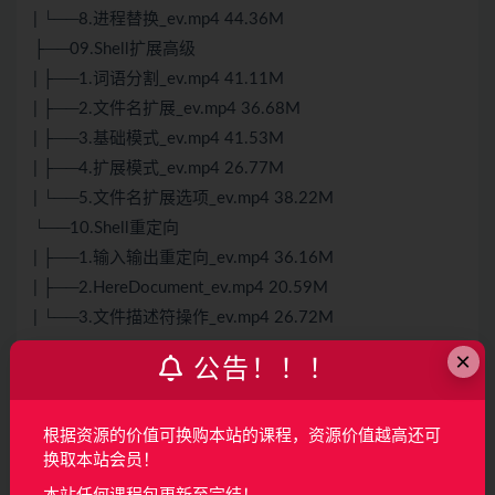
| └──8.进程替换_ev.mp4 44.36M
├──09.Shell扩展高级
| ├──1.词语分割_ev.mp4 41.11M
| ├──2.文件名扩展_ev.mp4 36.68M
| ├──3.基础模式_ev.mp4 41.53M
| ├──4.扩展模式_ev.mp4 26.77M
| └──5.文件名扩展选项_ev.mp4 38.22M
└──10.Shell重定向
| ├──1.输入输出重定向_ev.mp4 36.16M
| ├──2.HereDocument_ev.mp4 20.59M
| └──3.文件描述符操作_ev.mp4 26.72M
×
公告！！！
声明：
本站所有资料均来源于网络以及用户发布，如对资源有争
议请联系微信客服我们可以安排下架！
根据资源的价值可换购本站的课程，资源价值越高还可
换取本站会员！
收藏
海报
链接