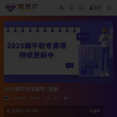
登录
全部
2025蜗牛软考高项 | 更新
软考考证
2年前
0
7
42
普通用户用户特权：
42金币