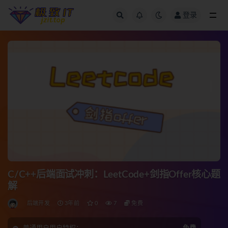
登录
全部
C/C++后端面试冲刺：LeetCode+剑指Offer核心题
解
后端开发
3年前
0
7
免费