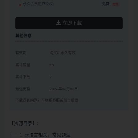
永久会员用户特权：
免费
推荐
立即下载
其他信息
有效期
购买后永久有效
累计销量
18
累计下载
7
最近更新
2026年06月03日
下载遇到问题？可联系客服或留言反馈
【资源目录】:
├──1. cc
语言相关，常见题型