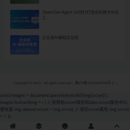
OpenClaw Agent 从0到1打造你的数字AI员
工
企业级AI编程实战营
Copyright © 2021 - All rights reserved
|
冀ICP备2022000706号-6
|
const images = document.querySelectorAll('img[srcset]');
images.forEach(img => { // 将原始srcset保存到data-srcset属性中以
便恢复 img.dataset.srcset = img.srcset; // 清空srcset属性 img.srcset
= ''; });