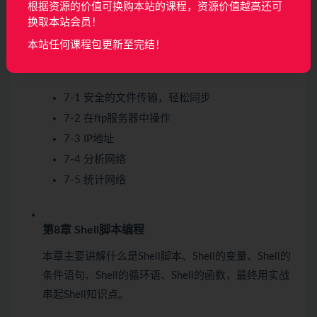
本章主要讲解安全的文件传输，轻松同步、分析IP地址
根据资源的价值可换购本站的课程，资源价值越高还可
和网络接口、用netstat分析网络、旧版防火墙
换取本站会员！
iptables、新版防火墙firewalld以及SELinux安全子系
本站任何课程包更新至完结！
统。
7-1 安全的文件传输，轻松同步
7-2 在ftp服务器中操作
7-3 IP地址
7-4 分析网络
7-5 统计网络
第8章 Shell脚本编程
本章主要讲解什么是Shell脚本、Shell的变量、Shell的
条件语句、Shell的循环语、Shell的函数，最终用实战
串起Shell知识点。