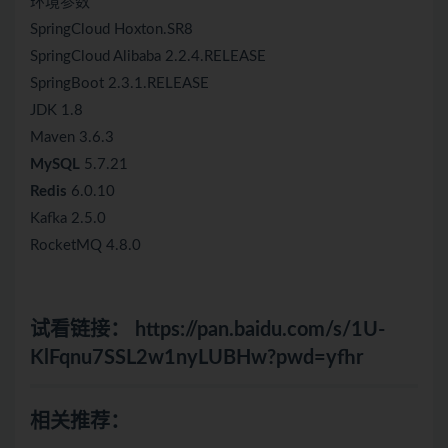
环境参数
SpringCloud Hoxton.SR8
SpringCloud Alibaba 2.2.4.RELEASE
SpringBoot 2.3.1.RELEASE
JDK 1.8
Maven 3.6.3
MySQL
5.7.21
Redis
6.0.10
Kafka 2.5.0
RocketMQ 4.8.0
试看链接：
https://pan.baidu.com/s/1U-
KlFqnu7SSL2w1nyLUBHw?pwd=yfhr
相关推荐：