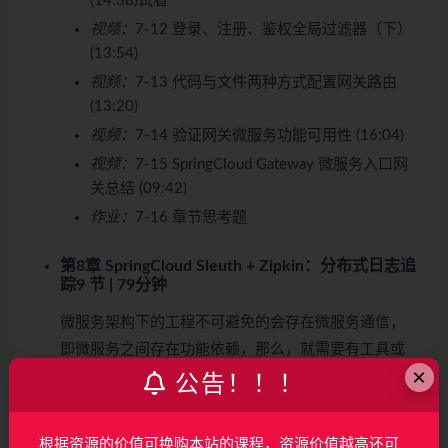
(14:38)
试看
视频：
7-12 登录、注册、鉴权全局过滤器（下）
(13:54)
视频：
7-13 代码与文件两种方式配置网关路由
(13:20)
视频：
7-14 验证网关微服务功能可用性 (16:04)
视频：
7-15 SpringCloud Gateway 微服务入口网
关总结 (09:42)
作业：
7-16 章节思考题
第8章 SpringCloud Sleuth + Zipkin：分布式日志追
踪
9 节 | 79分钟
微服务架构下的工程不可避免的会存在微服务通信，
即微服务之间存在功能依赖，那么，就需要有工具或
×
组件实现分布式链路、日志追踪。SpringCloud Sleuth
公告！！！
通过 Span 和 Trace 实现了链路追踪，Zipkin 则能够收
集并图形化展示这些链路数据。…
根据资源的价值可换购本站的课程，资源价值越高还可