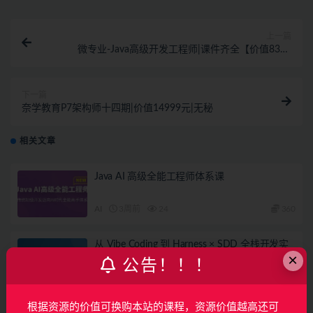
上一篇
微专业-Java高级开发工程师|课件齐全【价值8399
元】|2021年
下一篇
奈学教育P7架构师十四期|价值14999元|无秘
相关文章
Java AI 高级全能工程师体系课
AI
3周前
24
360
从 Vibe Coding 到 Harness × SDD 全栈开发实
×
战（完结）
公告！！！
AI
2月前
13
79
根据资源的价值可换购本站的课程，资源价值越高还可
Java+AI全栈开发工程师（完结）