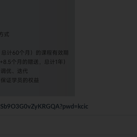
qZ4qSb9O3G0vZyKRGQA?pwd=kcic