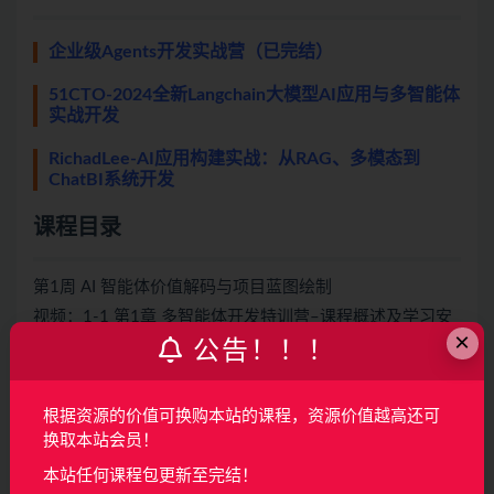
企业级Agents开发实战营（已完结）
51CTO-2024全新Langchain大模型AI应用与多智能体
实战开发
RichadLee-AI应用构建实战：从RAG、多模态到
ChatBI系统开发
课程目录
第1周 AI 智能体价值解码与项目蓝图绘制
视频：1-1 第1章 多智能体开发特训营–课程概述及学习安
×
公告！！！
排
视频：1-2 第2章 学面通AI如何让学习面试效率翻倍
视频：1-3 第3章 【学面通AI】多模态多智能体项目需求拆
根据资源的价值可换购本站的课程，资源价值越高还可
解
换取本站会员！
本站任何课程包更新至完结！
第2周 智能体核心原理与开发环境搭建