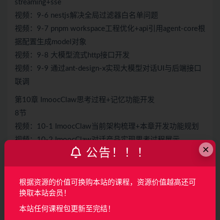
streaming+sse
视频：9-6 nestjs解决全局过滤器白名单问题
视频：9-7 pnpm workspace工程优化+api引用agent-core根
据配置生成model对象
视频：9-8 大模型流式http接口开发
视频：9-9 通过ant-design-x实现大模型对话UI与后端接口
联调
第10章 ImoocClaw思考过程+记忆功能开发
8节
视频：10-1 ImoocClaw当前架构梳理+本章开发功能规划
视频：10-2 ImoocClaw对话产品实现思考过程展示
×
公告！！！
视频：10-3 AI流式接口协议优化+前端适配协议
视频：10-4 交互优化：AI回复的思考过程转为流式显示
视频：10-5 【重点】大模型具备记忆能力的实现原理
根据资源的价值可换购本站的课程，资源价值越高还可
视频：10-6 基于LangChain+Message对象实现大模型记忆
换取本站会员！
能力
本站任何课程包更新至完结！
视频：10-7 ImoocClaw实例化大模型时集成系统提示词