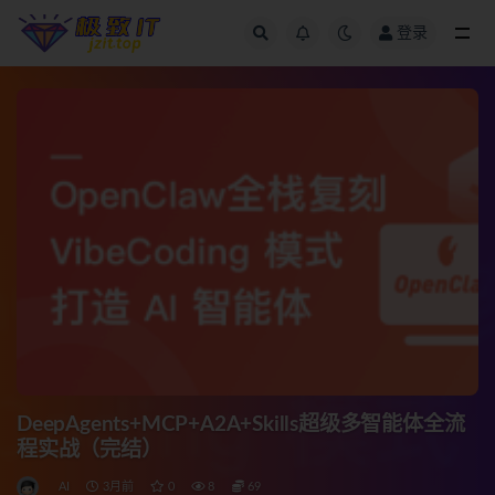
登录
全部
DeepAgents+MCP+A2A+Skills超级多智能体全流
程实战（完结）
AI
3月前
0
8
69