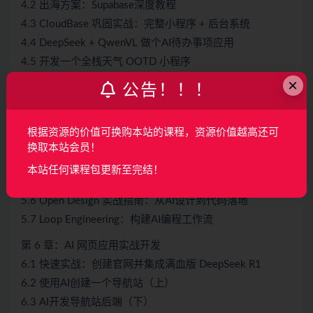
4.2 出海方案：Supabase深度教程
4.3 CloudBase 巩固实战：完整小程序 + 后台系统
4.4 DeepSeek + QwenVL 做个AI待办事项应用
4.5 开发一个全栈天气 OOTD 小程序
×
公告！！！
第 5 章：新时代的AI编程工具和技巧
5.1 用Claude Code开发一个超赚钱的AI编程文档工具
5.2 Codex 入门完整版：制作一个英语背单词应用
根据资源的价值可换购本站的课程，资源价值越高还可
5.3 MCP完整实战
换取本站会员！
5.4 在 Vibe Coding 中使用 Skills
本站任何课程包更新至完结！
5.5 Harness Engineering让AI稳定开发项目
5.6 Open Design 实战指南：从AI设计到代码落地
5.7 Loop Engineering：构建AI编程工作流
第 6 章：AI 网页应用实战开发
6.1 快速实战：创建官网并集成满血版 DeepSeek R1
6.2 使用AI创建一个导航站（上）
6.3 AI开发导航站后端（下）