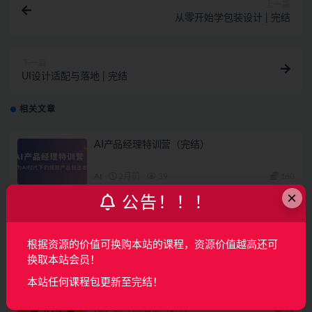
上一篇
从零开始学包装设计 | 完结
下一篇
UI设计适配与落地 | 完结
相关文章
AI产品经理特训营（完结）
AI
2月前
39
160
×
公告！！！
覆盖车载投屏、多媒体、智能语音等核心功能
开发（完结）
根据资源的价值可换购本站的课程，资源价值越高还可
UI/产品
3月前
10
49
换取本站会员！
葵黑黑Blender课程第08期
本站任何课程包更新至完结！
UI/产品
4月前
11
19