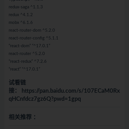
redux-saga ^1.1.3
redux ^4.1.2
mobx ^6.1.6
react-router-dom ^5.2.0
react-router-config ^5.1.1
“react-dom” “^17.0.1”
react-router ^5.2.0
“react-redux” ^7.2.6
“react” “^17.0.1”
试看链
接：
https://pan.baidu.com/s/107ECaM0Rx
qHCnfdcz7gz6Q?pwd=1gpq
相关推荐 ：