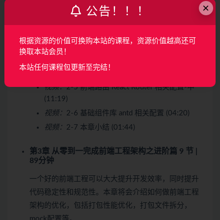
×
视频：
2-1 git提交规范 (11:06)
试看
公告！！！
视频：
2-2 eslint相关配置 (08:35)
试看
视频：
2-3 前端路由 React Router 相关配置-上
根据资源的价值可换购本站的课程，资源价值越高还可
(04:40)
换取本站会员！
视频：
2-4 前端路由 React Router 相关配置-下
本站任何课程包更新至完结！
(08:39)
视频：
2-5 前端路由 React Router 相关配置-中
(11:19)
视频：
2-6 基础组件库 antd 相关配置 (04:20)
视频：
2-7 本章小结 (01:44)
第3章 从零到一完成前端工程架构之进阶篇
9 节 |
89分钟
一个好的前端工程可以大大提升开发效率，同时提升
代码稳定性和规范性。本章将会介绍如何做前端工程
架构的优化，包括打包性能优化，打包文件拆分，
mock配置等。