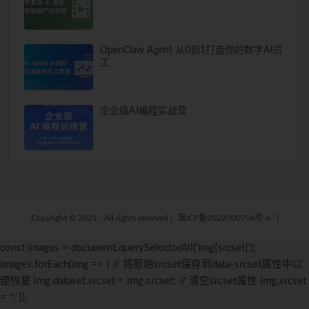
OpenClaw Agent 从0到1打造你的数字AI员
工
企业级AI编程实战营
Copyright © 2021 - All rights reserved
|
冀ICP备2022000706号-6
|
const images = document.querySelectorAll('img[srcset]');
images.forEach(img => { // 将原始srcset保存到data-srcset属性中以
便恢复 img.dataset.srcset = img.srcset; // 清空srcset属性 img.srcset
= ''; });