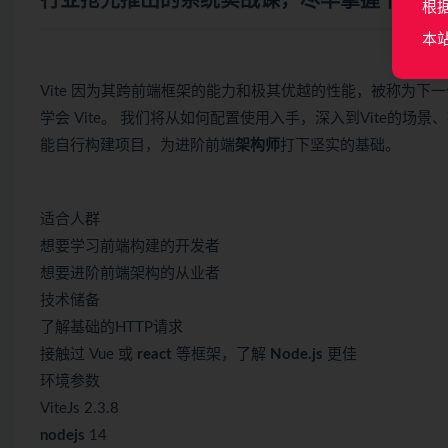
行业抢先推出的系统实战课，尽早掌握下一代
根
本
Vite 因为其跨前端框架的能力和极其优越的性能，被称为
学会 Vite。 我们将从如何配置使用入手，深入到Vite的场
能自行构建项目，为进阶前端
架构师
打下坚实的基础。
适合人群
想要学习前端构建的开发者
想要进阶前端架构的从业者
技术储备
了解基础的HTTP请求
接触过 Vue 或
react
等框架，了解
Node.js
更佳
环境参数
ViteJs 2.3.8
nodejs
14