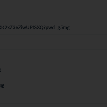
0GdXK2xZ3eZiwUPfSXQ?pwd=g5mg
结）
）
无秘