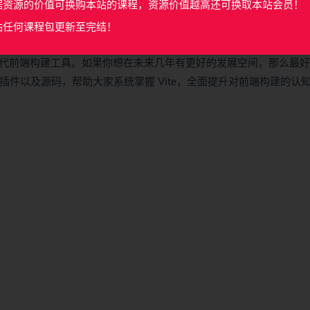
前端核心工具
据资源的价值可换购本站的课程，资源价值越高还可换取本站会员！
站任何课程包更新至完结！
下一代前端构建工具。如果你想在未来几年有更好的发展空间，那么最
景、插件以及源码，帮助大家系统掌握 Vite，全面提升对前端构建的认