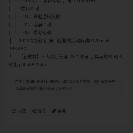
| | └──2023上半年备考指导.mp4 168.81M
| └──强化冲刺
| | ├──01、真题逻辑拆解
| | ├──02、考前冲刺
| | └──03、模考密训
├──2023高级软考-第四版教材变动解读0320.mp4
193.69M
└──【新教材】十大项目管理-49个过程-工具与技术-输入
输出.pdf 589.35kb
声明：
本站所有资料均来源于网络以及用户发布，如对资源有争
议请联系微信客服我们可以安排下架！
收藏
海报
链接