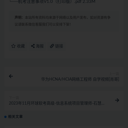
└──机考注意事项V1.0（打印版）.pdf 2.33M
声明：
本站所有资料均来源于网络以及用户发布，如对资源有争
议请联系微信客服我们可以安排下架！
收藏
海报
链接
上一篇
华为HCNA/HCIA网络工程师 自学视频[肖哥]
下一篇
2023年11月环球软考高级-信息系统项目管理师-石慧
珠-无忧班
相关文章