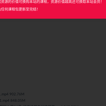
据资源的价值可换购本站的课程，资源价值越高还可换取本站会员！
站任何课程包更新至完结！
p4 902.76M
p4 848.05M