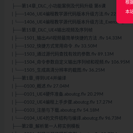
根
├──第14章_DLC_小功能案例及代码升级 第6课
本
| ├──1406_UE4编程教学源代码版本升级方法.flv 225.14M
| └──1406_UE4编程教学源代码版本升级方法_Exercise_Files.r
├──第15章_DLC_UE4输出视频及序列帧
| ├──1501_输出AVI视频最简单快捷的方法 .flv 14.33M
| ├──1502_快捷方式常用命令 .flv 33.50M
| ├──1503_通过源代码查找有效的参数.flv 89.13M
| ├──1504_命令参数自定义输出序列帧和视频.flv 106.95M
| └──1505_生成高清分辨率的截图.flv 36.25M
├──第1章_得到UE4并编译
| ├──0100_概述.flv 27.04M
| ├──0101_UE4硬件准备.aboutcg.flv 20.29M
| ├──0102_UE4编程上手步骤.aboutcg.flv 17.27M
| ├──0103_注册与下载.aboutcg.flv 54.18M
| └──0104_UE4的文件结构与编译.aboutcg.flv 96.73M
├──第2章_解析第一人称实例模板