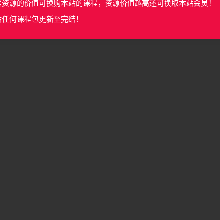
据资源的价值可换购本站的课程，资源价值越高还可换取本站会员！
站任何课程包更新至完结！
ar 5.05M