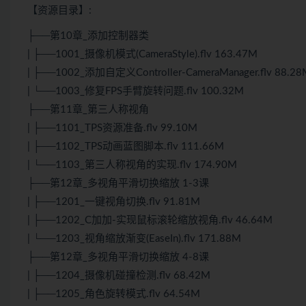
【资源目录】:
├──第10章_添加控制器类
| ├──1001_摄像机模式(CameraStyle).flv 163.47M
| ├──1002_添加自定义Controller-CameraManager.flv 88.28
| └──1003_修复FPS手臂旋转问题.flv 100.32M
├──第11章_第三人称视角
| ├──1101_TPS资源准备.flv 99.10M
| ├──1102_TPS动画蓝图脚本.flv 111.66M
| └──1103_第三人称视角的实现.flv 174.90M
├──第12章_多视角平滑切换缩放 1-3课
| ├──1201_一键视角切换.flv 91.81M
| ├──1202_C加加-实现鼠标滚轮缩放视角.flv 46.64M
| └──1203_视角缩放渐变(EaseIn).flv 171.88M
├──第12章_多视角平滑切换缩放 4-8课
| ├──1204_摄像机碰撞检测.flv 68.42M
| ├──1205_角色旋转模式.flv 64.54M