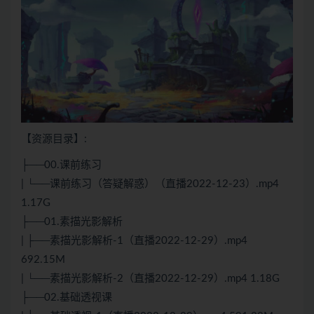
【资源目录】:
├──00.课前练习
| └──课前练习（答疑解惑）（直播2022-12-23）.mp4
1.17G
├──01.素描光影解析
| ├──素描光影解析-1（直播2022-12-29）.mp4
692.15M
| └──素描光影解析-2（直播2022-12-29）.mp4 1.18G
├──02.基础透视课