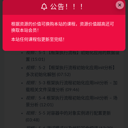
本章主要先分析框架执行流程再分析什么是路由，路
×
公告！！！
由可以帮大家解决什么问题，为什么要学习他、rule相
关类库分析、route底层类库深度分析、资源路由分析
根据资源的价值可换购本站的课程，资源价值越高还可
最后实战让大家彻底理解路由。
换取本站会员！
收起列表
本站任何课程包更新至完结！
视频：
5-1 【框架执行流程】初始化应用的数据设
置 (15:01)
视频：
5-2 【框架执行流程初始化应用init分析】
多次初始化解刨 (07:52)
视频：
5-3 框架执行流程初始化应用init分析 – 加
载相关文件深度分析 (09:46)
视频：
5-4 框架执行流程初始化应用init分析 – 场
景分析 (12:01)
视频：
5-5 对容器中的对象实例进行配置更新
(03:48)