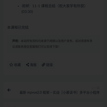
视频：
11-1 课程总结（祝大家学有所获）
(03:30)
本课程已完结
声明：
本站所有资料均来源于网络以及用户发布，如对资源有争
议请联系微信客服我们可以安排下架！
收藏
海报
链接
上一篇
最新 mpvue2.0 框架－实战［小慕读书］多平台小程序