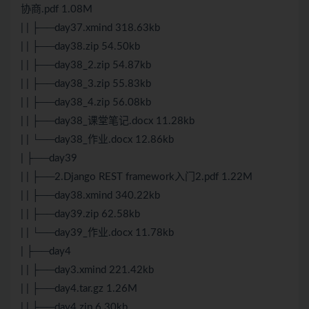
协商.pdf 1.08M
| | ├──day37.xmind 318.63kb
| | ├──day38.zip 54.50kb
| | ├──day38_2.zip 54.87kb
| | ├──day38_3.zip 55.83kb
| | ├──day38_4.zip 56.08kb
| | ├──day38_课堂笔记.docx 11.28kb
| | └──day38_作业.docx 12.86kb
| ├──day39
| | ├──2.Django REST framework入门2.pdf 1.22M
| | ├──day38.xmind 340.22kb
| | ├──day39.zip 62.58kb
| | └──day39_作业.docx 11.78kb
| ├──day4
| | ├──day3.xmind 221.42kb
| | ├──day4.tar.gz 1.26M
| | ├──day4.zip 6.30kb