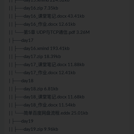
| | ├──day15.xmind 224.32kb
| | ├──day16.zip 7.35kb
| | ├──day16_课堂笔记.docx 43.41kb
| | ├──day16_作业.docx 12.61kb
| | └──第5章 UDP与TCP通信.pdf 3.26M
| ├──day17
| | ├──day16.xmind 193.41kb
| | ├──day17.zip 18.39kb
| | ├──day17_课堂笔记.docx 11.88kb
| | └──day17_作业.docx 12.41kb
| ├──day18
| | ├──day18.zip 6.81kb
| | ├──day18_课堂笔记.docx 11.68kb
| | ├──day18_作业.docx 11.54kb
| | └──简单百度网盘流程.eddx 25.01kb
| ├──day19
| | ├──day19.zip 9.96kb