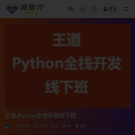
登录
全部
王道-Python全栈开发线下班
后端开发
2年前
0
80
免费