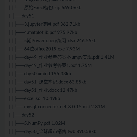
| | └──原始Execl备份.zip 669.06kb
| ├──day51
| | ├──3.jupyter使用.pdf 362.71kb
| | ├──4.matplotlib.pdf 975.97kb
| | ├──5期Power query练习.xlsx 246.55kb
| | ├──64位office2019.exe 7.93M
| | ├──day49_作业参考答案-Numpy实现.pdf 1.41M
| | ├──day49_作业参考答案1.pdf 1.75M
| | ├──day50.xmind 195.33kb
| | ├──day51_课堂笔记.docx 63.85kb
| | ├──day51_作业.docx 12.47kb
| | ├──excel.sql 10.49kb
| | └──mysql-connector-net-8.0.15.msi 2.31M
| ├──day52
| | ├──5.NumPy.pdf 1.02M
| | ├──day50_全球超市销售.twb 890.58kb