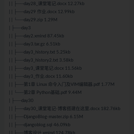
| | ├──day28_课堂笔记.docx 12.27kb
| | ├──day29 作业.docx 12.99kb
| | └──day29.zip 1.29M
| ├──day3
| | ├──day2.xmind 87.45kb
| | ├──day3.tar.gz 6.51kb
| | ├──day3_history.txt 5.25kb
| | ├──day3_history2.txt 3.58kb
| | ├──day3_课堂笔记.docx 11.56kb
| | ├──day3_作业.docx 11.60kb
| | ├──第1章
Linux
命令入门及VIM编辑器.pdf 1.77M
| | └──第2章 Python基础.pdf 9.44M
| ├──day30
| | ├──day30_课堂笔记-博客搭建在这里.docx 182.76kb
| | ├──
Django
Blog-master.zip 6.15M
| | ├──djangoblog.sql 46.09kb
| | ├──博客设计.xmind 124.78kb