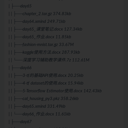
| ├──day65
| | ├──chapter_2.tar.gz 374.83kb
| | ├──day64.xmind 249.71kb
| | ├──day65_课堂笔记.docx 127.34kb
| | ├──day65_作业.docx 11.85kb
| | ├──fashion-mnist.tar.gz 33.67M
| | ├──kaggle使用方法.docx 287.93kb
| | └──深度学习辅助教学课件.7z 112.61M
| ├──day66
| | ├──3-tf的基础API使用.docx 20.25kb
| | ├──4-tf dataset的使用.docx 15.94kb
| | ├──5-Tensorflow Estimator使用.docx 142.43kb
| | ├──cal_housing_py3.pkz 358.26kb
| | ├──day65.xmind 331.49kb
| | └──day66_作业.docx 11.61kb
| ├──day67