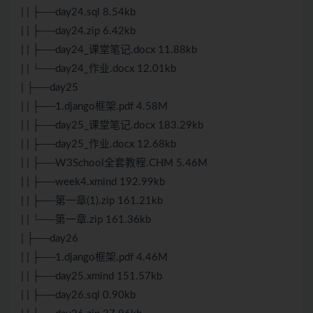
| | ├──day24.sql 8.54kb
| | ├──day24.zip 6.42kb
| | ├──day24_课堂笔记.docx 11.88kb
| | └──day24_作业.docx 12.01kb
| ├──day25
| | ├──1.django框架.pdf 4.58M
| | ├──day25_课堂笔记.docx 183.29kb
| | ├──day25_作业.docx 12.68kb
| | ├──W3School全套教程.CHM 5.46M
| | ├──week4.xmind 192.99kb
| | ├──第一章(1).zip 161.21kb
| | └──第一章.zip 161.36kb
| ├──day26
| | ├──1.django框架.pdf 4.46M
| | ├──day25.xmind 151.57kb
| | ├──day26.sql 0.90kb