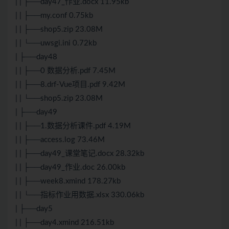
| | ├──day47_作业.docx 11.95kb
| | ├──my.conf 0.75kb
| | ├──shop5.zip 23.08M
| | └──uwsgi.ini 0.72kb
| ├──day48
| | ├──0 数据分析.pdf 7.45M
| | ├──8.drf-Vue项目.pdf 9.42M
| | └──shop5.zip 23.08M
| ├──day49
| | ├──1.数据分析课件.pdf 4.19M
| | ├──access.log 73.46M
| | ├──day49_课堂笔记.docx 28.32kb
| | ├──day49_作业.doc 26.00kb
| | ├──week8.xmind 178.27kb
| | └──指标作业用数据.xlsx 330.06kb
| ├──day5
| | ├──day4.xmind 216.51kb