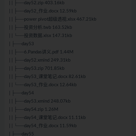
| | ├──day52.zip 403.16kb
| | ├──day52_作业.docx 12.59kb
| | ├──power pivot超级透视.xlsx 467.21kb
| | ├──投资分析.twb 163.52kb
| | └──投资数据.xlsx 147.31kb
| ├──day53
| | ├──6.Pandas讲义.pdf 1.44M
| | ├──day52.xmind 249.31kb
| | ├──day53.zip 701.85kb
| | ├──day53_课堂笔记.docx 82.61kb
| | └──day53_作业.docx 12.64kb
| ├──day54
| | ├──day53.xmind 248.07kb
| | ├──day54.zip 1.26M
| | ├──day54_课堂笔记.docx 11.11kb
| | └──day54_作业.docx 11.59kb
| ├──day55