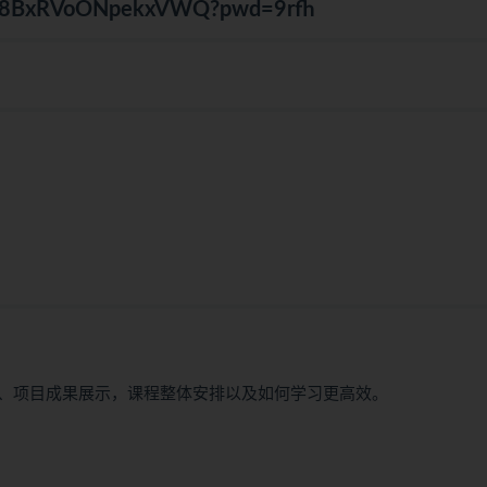
cAAx8BxRVoONpekxVWQ?pwd=9rfh
、项目成果展示，课程整体安排以及如何学习更高效。