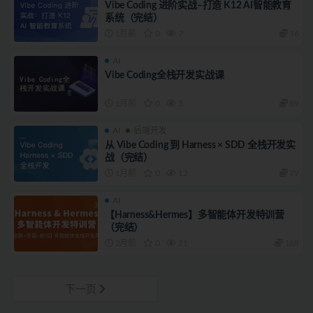
Vibe Coding 进阶实战–打造 K12 AI智能教育
系统（完结）
1月前
0
7
36
AI
Vibe Coding全栈开发实战课
1月前
0
3
89
AI
后端开发
从 Vibe Coding 到 Harness × SDD 全栈开发实
战（完结）
1月前
0
12
79
AI
【Harness&Hermes】多智能体开发特训营
（完结）
2月前
0
21
168
下一页