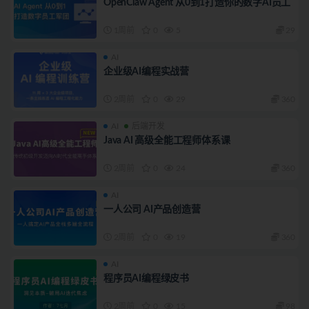
OpenClaw Agent 从0到1打造你的数字AI员工
1周前
0
5
29
AI
企业级AI编程实战营
2周前
0
29
360
AI
后端开发
Java AI 高级全能工程师体系课
2周前
0
24
360
AI
一人公司 AI产品创造营
2周前
0
19
360
AI
程序员AI编程绿皮书
2周前
0
15
98