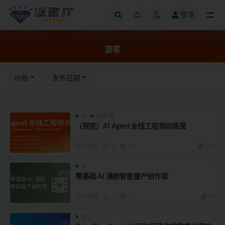
登录
全部
游客
价格
发布日期
AI
体系课
（预定）AI Agent 全栈工程师训练营
1周前
0
16
380
AI
零基础 AI 漫剧智能量产创作营
1周前
0
7
78
AI