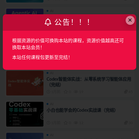
AI
Agentic AI 产品训练营
×
公告！！！
2周前
0
17
260
根据资源的价值可换购本站的课程，资源价值越高还可
AI
换取本站会员！
AI大模型微调，从原理剖析到企业级落地实战
（完结）
本站任何课程包更新至完结！
1月前
0
7
49
AI
Codex智能体实战：从零系统学习智能体应用
（完结）
1月前
0
19
45
AI
小白也能学会的Codex实战课（完结）
1月前
0
12
30
AI