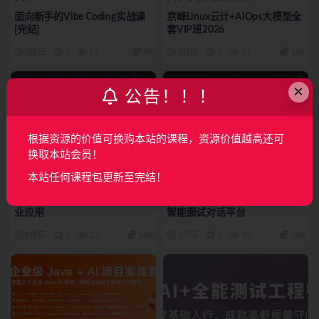
面向新手的Vibe Coding实战课
京峰Linux云计+AIOps大模型全
[完结]
套VIP班2026
2月前
0
19
59
2月前
0
17
160
×
公告！！！
根据资源的价值可换购本站的课程，资源价值越高还可
换取本站会员！
本站任何课程包更新至完结！
AI
AI
J4：具身智能机器人从入门到产
新一代AI全栈工程师-微服务AI
业应用
智能面试对话平台
2月前
0
23
160
2月前
0
10
260