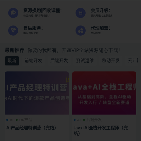
资源换购|回收课程：
会员升级：
价值高还可换本站会员！
会员升级可全额抵扣
售后服务：
代理加盟：
购买后包更新
整站打包
最新推荐
你要的我都有，开通VIP全站资源随心下载！
最新
前端开发
后端开发
测试运维
移动开发
云计算
AI
UI/产品
AI
后端开发
AI产品经理特训营（完结）
Java+AI全栈开发工程师（完
结）