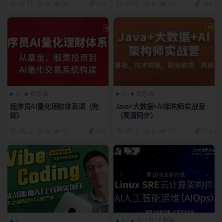
2月前
0
38
160
2月前
0
30
180
AI
体系课
AI
体系课
程序员AI量化理财体系课（完
Java+大数据+AI架构师实战营
结）
（高清同步）
2月前
0
62
180
2月前
0
70
260
AI
AI
云计算/大数据