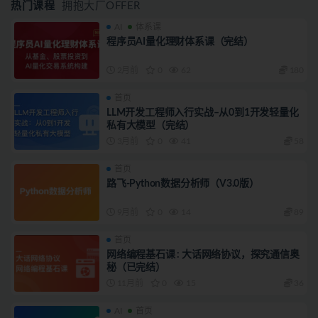
热门课程
拥抱大厂OFFER
AI
体系课
程序员AI量化理财体系课（完结）
2月前
0
62
180
首页
LLM开发工程师入行实战–从0到1开发轻量化
私有大模型（完结）
3月前
0
41
58
首页
路飞-Python数据分析师（V3.0版）
9月前
0
14
89
首页
网络编程基石课 : 大话网络协议，探究通信奥
秘（已完结）
11月前
0
15
36
AI
首页