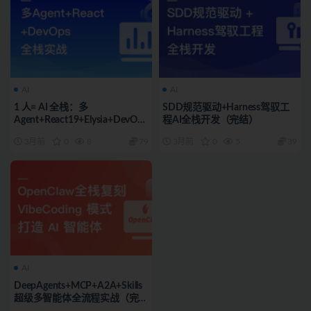
AI
AI
1 人= AI 全栈：多
SDD规范驱动+Harness驾驭工
Agent+React19+Elysia+DevOps
程AI全栈开发（完结）
实战（完结）
3月前
0
8
79
3月前
0
5
39
AI
DeepAgents+MCP+A2A+Skills
超级多智能体全流程实战（完
结）