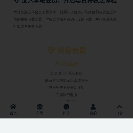
加入本站会员，开启尊贵特权之体验
本站资源支持会员下载专享，普通注册会员只能原价购买资源或者
限制免费下载次数，付费会员所有资源可无限下载。并可享受资源
折扣或者免费下载。
终身会员
498金币
会员时长：永久有效
联系客服提供无水印纯净版
终身免费下载全站课程
专属服务客服
一对一代找课
推荐站点给朋友可获得
50%
分润（联系客服领取）
首页
分类
问答
我的
顶部
力荐！！限时活动，原价698！
前往开通