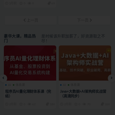
3月前
0
9
69
上一页
下一页
豪华大课，精品热
是时候该升职加薪了，好资源取之不
门
尽！
AI
体系课
AI
体系课
程序员AI量化理财体系课（完
Java+大数据+AI架构师实战营
结）
（高清同步）
2月前
0
62
180
2月前
0
70
260