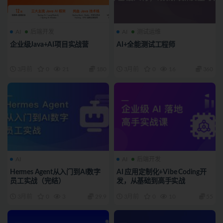
AI
后端开发
AI
测试运维
企业级Java+AI项目实战营
AI+全能测试工程师
3月前
0
21
180
3月前
0
16
360
AI
AI
后端开发
Hermes Agent从入门到AI数字
AI 应用定制化+Vibe Coding开
员工实战（完结）
发，从基础到高手实战
3月前
0
3
29.9
3月前
0
10
55