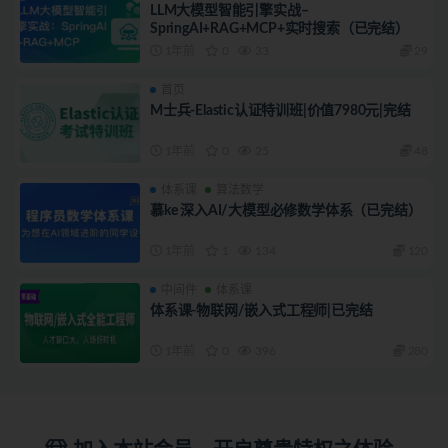
LLM大模型智能引擎实战–
SpringAI+RAG+MCP+实时搜索（已完结）
1年前
0
33
29
首页
M士兵-Elastic认证特训班|价值7980元|完结
1年前
0
25
48
体系课
算法数学
慕ke 深入AI/大模型必修数学体系（已完结）
1年前
1
134
120
中间件
体系课
体系课-物联网/嵌入式工程师|已完结
1年前
0
396
280